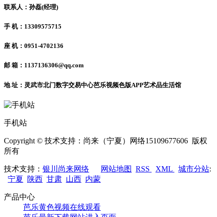
联系人：孙磊(经理)
手 机：13309575715
座 机：0951-4702136
邮 箱：1137136306@qq.com
地 址：灵武市北门数字交易中心芭乐视频色版APP艺术品生活馆
手机站
Copyright © 技术支持：尚来（宁夏）网络15109677606 版权
所有
技术支持：
银川尚来网络
网站地图
RSS
XML
城市分站
:
宁夏
陕西
甘肃
山西
内蒙
产品中心
芭乐黄色视频在线观看