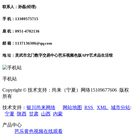
联系人：孙磊(经理)
手 机：13309575715
座 机：0951-4702136
邮 箱：1137136306@qq.com
地 址：灵武市北门数字交易中心芭乐视频色版APP艺术品生活馆
手机站
Copyright © 技术支持：尚来（宁夏）网络15109677606 版权
所有
技术支持：
银川尚来网络
网站地图
RSS
XML
城市分站
:
宁夏
陕西
甘肃
山西
内蒙
产品中心
芭乐黄色视频在线观看