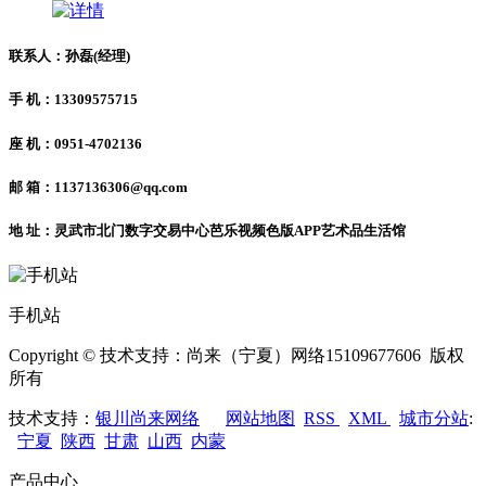
联系人：孙磊(经理)
手 机：13309575715
座 机：0951-4702136
邮 箱：1137136306@qq.com
地 址：灵武市北门数字交易中心芭乐视频色版APP艺术品生活馆
手机站
Copyright © 技术支持：尚来（宁夏）网络15109677606 版权
所有
技术支持：
银川尚来网络
网站地图
RSS
XML
城市分站
:
宁夏
陕西
甘肃
山西
内蒙
产品中心